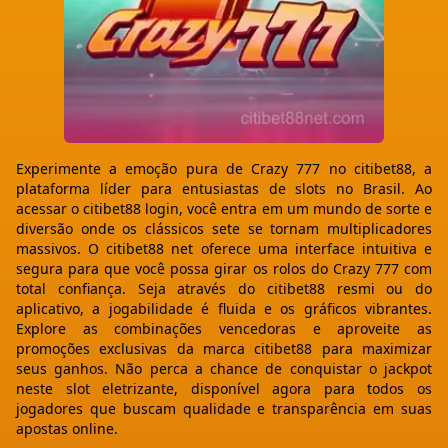
Experimente a emoção pura de Crazy 777 no citibet88, a
plataforma líder para entusiastas de slots no Brasil. Ao
acessar o citibet88 login, você entra em um mundo de sorte e
diversão onde os clássicos sete se tornam multiplicadores
massivos. O citibet88 net oferece uma interface intuitiva e
segura para que você possa girar os rolos do Crazy 777 com
total confiança. Seja através do citibet88 resmi ou do
aplicativo, a jogabilidade é fluida e os gráficos vibrantes.
Explore as combinações vencedoras e aproveite as
promoções exclusivas da marca citibet88 para maximizar
seus ganhos. Não perca a chance de conquistar o jackpot
neste slot eletrizante, disponível agora para todos os
jogadores que buscam qualidade e transparência em suas
apostas online.