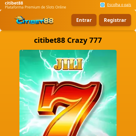
citibet88
🌐
Escolha o país
Plataforma Premium de Slots Online
Entrar
Registrar
citibet88 Crazy 777