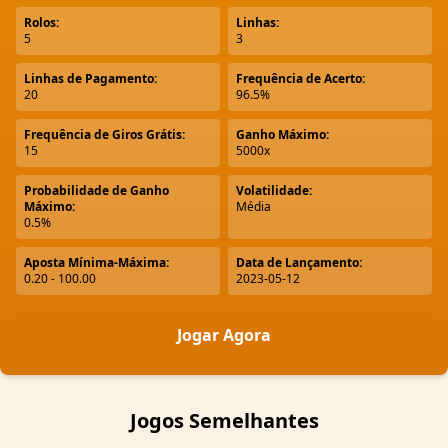
Rolos:
Linhas:
5
3
Linhas de Pagamento:
Frequência de Acerto:
20
96.5%
Frequência de Giros Grátis:
Ganho Máximo:
15
5000x
Probabilidade de Ganho
Volatilidade:
Máximo:
Média
0.5%
Aposta Mínima-Máxima:
Data de Lançamento:
0.20 - 100.00
2023-05-12
Jogar Agora
Jogos Semelhantes