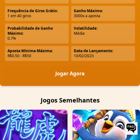
Frequência de Giros Grátis:
Ganho Máximo:
1 em 40 giros
3000x a aposta
Probabilidade de Ganho
Volatilidade:
Máximo:
Média
0.7%
Aposta Mínima-Máxima:
Data de Lançamento:
R$0.50 - R$50
10/02/2023
Jogar Agora
Jogos Semelhantes