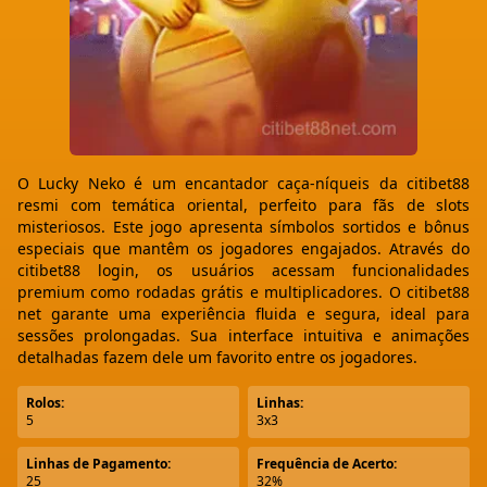
O Lucky Neko é um encantador caça-níqueis da citibet88
resmi com temática oriental, perfeito para fãs de slots
misteriosos. Este jogo apresenta símbolos sortidos e bônus
especiais que mantêm os jogadores engajados. Através do
citibet88 login, os usuários acessam funcionalidades
premium como rodadas grátis e multiplicadores. O citibet88
net garante uma experiência fluida e segura, ideal para
sessões prolongadas. Sua interface intuitiva e animações
detalhadas fazem dele um favorito entre os jogadores.
Rolos:
Linhas:
5
3x3
Linhas de Pagamento:
Frequência de Acerto:
25
32%