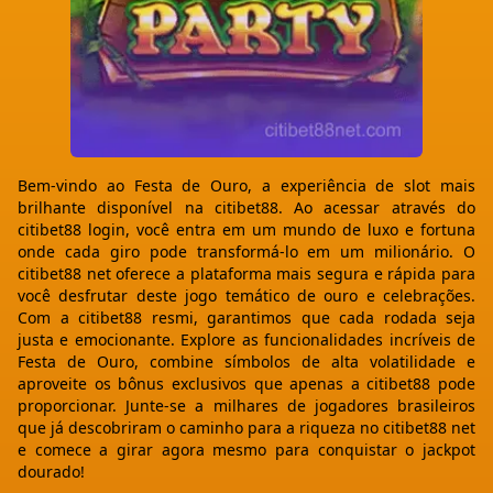
Bem-vindo ao Festa de Ouro, a experiência de slot mais
brilhante disponível na citibet88. Ao acessar através do
citibet88 login, você entra em um mundo de luxo e fortuna
onde cada giro pode transformá-lo em um milionário. O
citibet88 net oferece a plataforma mais segura e rápida para
você desfrutar deste jogo temático de ouro e celebrações.
Com a citibet88 resmi, garantimos que cada rodada seja
justa e emocionante. Explore as funcionalidades incríveis de
Festa de Ouro, combine símbolos de alta volatilidade e
aproveite os bônus exclusivos que apenas a citibet88 pode
proporcionar. Junte-se a milhares de jogadores brasileiros
que já descobriram o caminho para a riqueza no citibet88 net
e comece a girar agora mesmo para conquistar o jackpot
dourado!