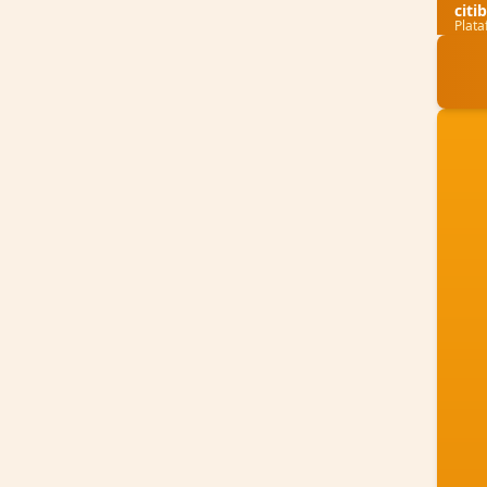
citi
Plata